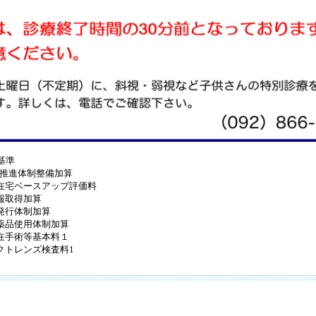
基準
推進体制整備加算
在宅ベースアップ評価料
報取得加算
発行体制加算
薬品使用体制加算
在手術等基本料１
クトレンズ検査料
1