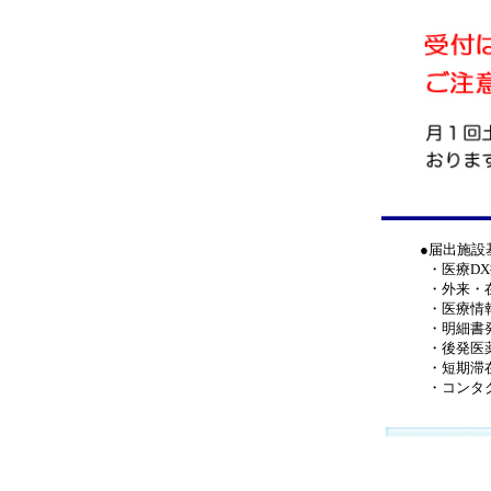
●届出施設
・医療
DX
・外来・
・医療情
・明細書
・後発医
・短期滞
・コンタ